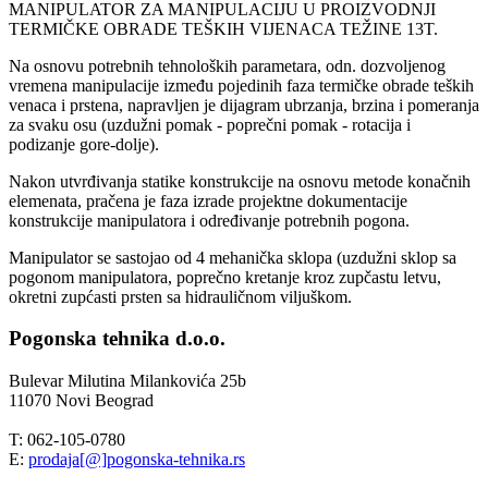
MANIPULATOR ZA MANIPULACIJU U PROIZVODNJI
TERMIČKE OBRADE TEŠKIH VIJENACA TEŽINE 13T.
Na osnovu potrebnih tehnoloških parametara, odn. dozvoljenog
vremena manipulacije između pojedinih faza termičke obrade teških
venaca i prstena, napravljen je dijagram ubrzanja, brzina i pomeranja
za svaku osu (uzdužni pomak - poprečni pomak - rotacija i
podizanje gore-dolje).
Nakon utvrđivanja statike konstrukcije na osnovu metode konačnih
elemenata, pračena je faza izrade projektne dokumentacije
konstrukcije manipulatora i određivanje potrebnih pogona.
Manipulator se sastojao od 4 mehanička sklopa (uzdužni sklop sa
pogonom manipulatora, poprečno kretanje kroz zupčastu letvu,
okretni zupćasti prsten sa hidrauličnom viljuškom.
Pogonska tehnika d.o.o.
Bulevar Milutina Milankovića 25b
11070 Novi Beograd
T: 062-105-0780
E:
prodaja[@]pogonska-tehnika.rs