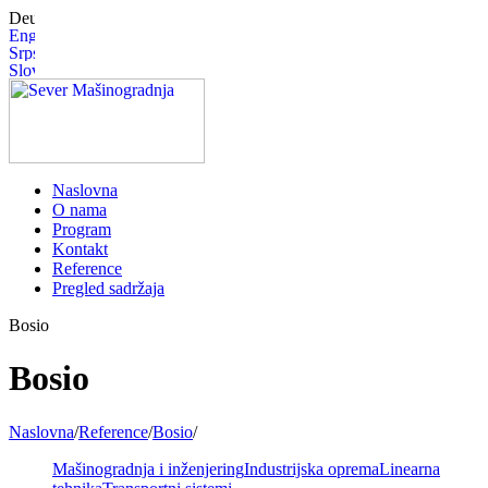
Naslovna
O nama
Program
Kontakt
Reference
Pregled sadržaja
Bosio
Bosio
Naslovna
/
Reference
/
Bosio
/
Mašinogradnja i inženjering
Industrijska oprema
Linearna