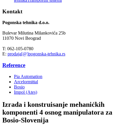
tehnika
Transportni sistemi
Kontakt
Pogonska tehnika d.o.o.
Bulevar Milutina Milankovića 25b
11070 Novi Beograd
T: 062-105-0780
E:
prodaja[@]pogonska-tehnika.rs
Reference
Pia Automation
Arcelormittal
Bosio
Impol (Ates)
Izrada i konstruisanje mehanićkih
komponenti 4 osnog manipulatora za
Bosio-Slovenija