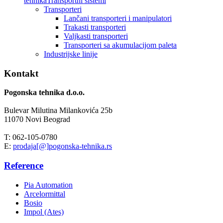
tehnika
Transportni sistemi
Transporteri
Lančani transporteri i manipulatori
Trakasti transporteri
Valjkasti transporteri
Transporteri sa akumulacijom paleta
Industrijske linije
Kontakt
Pogonska tehnika d.o.o.
Bulevar Milutina Milankovića 25b
11070 Novi Beograd
T: 062-105-0780
E:
prodaja[@]pogonska-tehnika.rs
Reference
Pia Automation
Arcelormittal
Bosio
Impol (Ates)