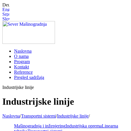
Naslovna
O nama
Program
Kontakt
Reference
Pregled sadržaja
Industrijske linije
Industrijske linije
Naslovna
/
Transportni sistemi
/
Industrijske linije
/
Mašinogradnja i inženjering
Industrijska oprema
Linearna