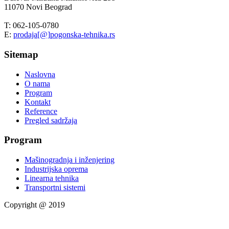
11070 Novi Beograd
T: 062-105-0780
E:
prodaja[@]pogonska-tehnika.rs
Sitemap
Naslovna
O nama
Program
Kontakt
Reference
Pregled sadržaja
Program
Mašinogradnja i inženjering
Industrijska oprema
Linearna tehnika
Transportni sistemi
Copyright @ 2019