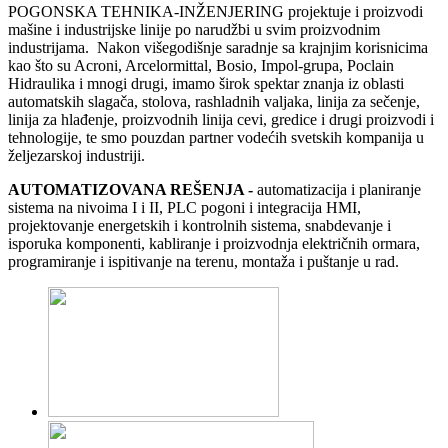
POGONSKA TEHNIKA-INŽENJERING projektuje i proizvodi
mašine i industrijske linije po narudžbi u svim proizvodnim
industrijama. Nakon višegodišnje saradnje sa krajnjim korisnicima
kao što su Acroni, Arcelormittal, Bosio, Impol-grupa, Poclain
Hidraulika i mnogi drugi, imamo širok spektar znanja iz oblasti
automatskih slagača, stolova, rashladnih valjaka, linija za sečenje,
linija za hlađenje, proizvodnih linija cevi, gredice i drugi proizvodi i
tehnologije, te smo pouzdan partner vodećih svetskih kompanija u
željezarskoj industriji.
AUTOMATIZOVANA REŠENJA -
automatizacija i planiranje
sistema na nivoima I i II, PLC pogoni i integracija HMI,
projektovanje energetskih i kontrolnih sistema, snabdevanje i
isporuka komponenti, kabliranje i proizvodnja električnih ormara,
programiranje i ispitivanje na terenu, montaža i puštanje u rad.